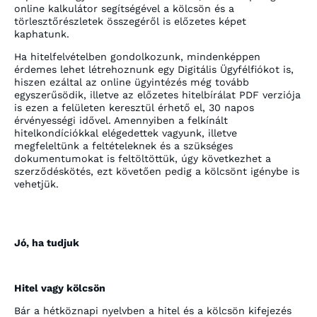
online kalkulátor segítségével a kölcsön és a
törlesztőrészletek összegéről is előzetes képet
kaphatunk.
Ha hitelfelvételben gondolkozunk, mindenképpen
érdemes lehet létrehoznunk egy Digitális Ügyfélfiókot is,
hiszen ezáltal az online ügyintézés még tovább
egyszerűsödik, illetve az előzetes hitelbírálat PDF verziója
is ezen a felületen keresztül érhető el, 30 napos
érvényességi idővel. Amennyiben a felkínált
hitelkondíciókkal elégedettek vagyunk, illetve
megfeleltünk a feltételeknek és a szükséges
dokumentumokat is feltöltöttük, úgy következhet a
szerződéskötés, ezt követően pedig a kölcsönt igénybe is
vehetjük.
Jó, ha tudjuk
Hitel vagy kölcsön
Bár a hétköznapi nyelvben a hitel és a kölcsön kifejezés