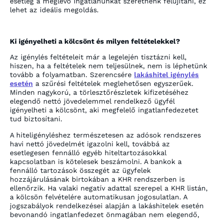
esetleg a meglévő ingatlanunkat szeretnénk felújítani, ez
lehet az ideális megoldás.
Ki igényelheti a kölcsönt és milyen feltételekkel?
Az igénylés feltételeit már a legelején tisztázni kell,
hiszen, ha a feltételek nem teljesülnek, nem is léphetünk
tovább a folyamatban. Szerencsére
lakáshitel igénylés
esetén
a szűrési feltételek meglehetősen egyszerűek.
Minden nagykorú, a törlesztőrészletek kifizetéséhez
elegendő nettó jövedelemmel rendelkező ügyfél
igényelheti a kölcsönt, aki megfelelő ingatlanfedezetet
tud biztosítani.
A hiteligényléshez természetesen az adósok rendszeres
havi nettó jövedelmét igazolni kell, továbbá az
esetlegesen fennálló egyéb hiteltartozásokkal
kapcsolatban is kötelesek beszámolni. A bankok a
fennálló tartozások összegét az ügyfelek
hozzájárulásának birtokában a KHR rendszerben is
ellenőrzik. Ha valaki negatív adattal szerepel a KHR listán,
a kölcsön felvételére automatikusan jogosulatlan. A
jogszabályok rendelkezései alapján a lakáshitelek esetén
bevonandó ingatlanfedezet önmagában nem elegendő,