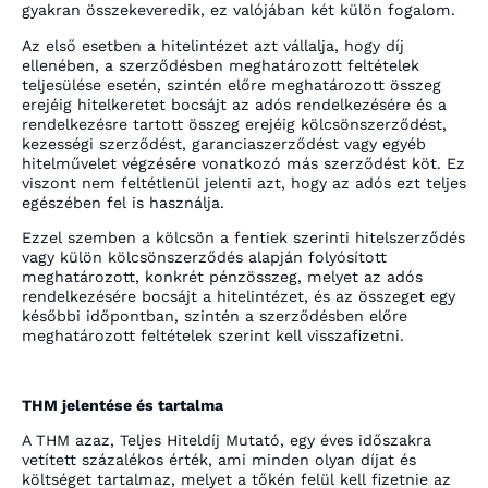
gyakran összekeveredik, ez valójában két külön fogalom.
Az első esetben a hitelintézet azt vállalja, hogy díj
ellenében, a szerződésben meghatározott feltételek
teljesülése esetén, szintén előre meghatározott összeg
erejéig hitelkeretet bocsájt az adós rendelkezésére és a
rendelkezésre tartott összeg erejéig kölcsönszerződést,
kezességi szerződést, garanciaszerződést vagy egyéb
hitelművelet végzésére vonatkozó más szerződést köt. Ez
viszont nem feltétlenül jelenti azt, hogy az adós ezt teljes
egészében fel is használja.
Ezzel szemben a kölcsön a fentiek szerinti hitelszerződés
vagy külön kölcsönszerződés alapján folyósított
meghatározott, konkrét pénzösszeg, melyet az adós
rendelkezésére bocsájt a hitelintézet, és az összeget egy
későbbi időpontban, szintén a szerződésben előre
meghatározott feltételek szerint kell visszafizetni.
THM jelentése és tartalma
A THM azaz, Teljes Hiteldíj Mutató, egy éves időszakra
vetített százalékos érték, ami minden olyan díjat és
költséget tartalmaz, melyet a tőkén felül kell fizetnie az