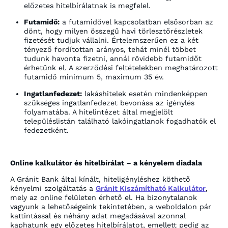
előzetes hitelbírálatnak is megfelel.
Futamidő:
a futamidővel kapcsolatban elsősorban az
dönt, hogy milyen összegű havi törlesztőrészletek
fizetését tudjuk vállalni. Értelemszerűen ez a két
tényező fordítottan arányos, tehát minél többet
tudunk havonta fizetni, annál rövidebb futamidőt
érhetünk el. A szerződési feltételekben meghatározott
futamidő minimum 5, maximum 35 év.
Ingatlanfedezet:
lakáshitelek esetén mindenképpen
szükséges ingatlanfedezet bevonása az igénylés
folyamatába. A hitelintézet által megjelölt
településlistán található lakóingatlanok fogadhatók el
fedezetként.
Online kalkulátor és hitelbírálat – a kényelem diadala
A Gránit Bank által kínált, hiteligényléshez köthető
kényelmi szolgáltatás a
Gránit Kiszámítható Kalkulátor
,
mely az online felületen érhető el. Ha bizonytalanok
vagyunk a lehetőségeink tekintetében, a weboldalon pár
kattintással és néhány adat megadásával azonnal
kaphatunk egy előzetes hitelbírálatot, emellett pedig az