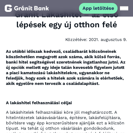
App letöltése
Gránit Lakáshitel – az első
lépések egy új otthon felé
Magánszemélyeknek
Közzétéve:
2021. augusztus 9.
Vállalkozásoknak
Az utóbbi időszak kedvező, családbarát kölcsöneinek
köszönhetően megugrott azok száma, akik külső forrás,
Fiataloknak
banki hitel segítségével szeretnének ingatlanhoz jutni. Az
új opciók mellett egy ideje talán kevesebb figyelem jutott
a piaci kamatozású lakáshitelekre, ugyanakkor ne
feledjük, hogy ezek a hitelek azok számára is elérhetőek,
Befektetőknek
akik egyelőre nem tervezik a családalapítást.
Kapcsolat
A lakáshitel felhasználási céljai
A lakáshitelek felhasználási köre jól meghatározott. A
App letöltése
hitelintézetek lakásvásárlásra, építésre, lakásfelújításra,
Netbank
bővítésre vagy épp korszerűsítésre ajánlják ezt a kölcsön
típust. Ha tehát új otthon vásárlásán gondolkodunk,