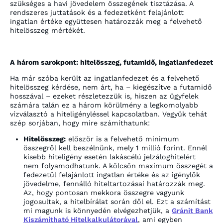
szükséges a havi jövedelem összegének tisztázása. A
rendszeres juttatások és a fedezetként felajánlott
ingatlan értéke együttesen határozzák meg a felvehető
hitelösszeg mértékét.
A három sarokpont: hitelösszeg, futamidő, ingatlanfedezet
Ha már szóba került az ingatlanfedezet és a felvehető
hitelösszeg kérdése, nem árt, ha – kiegészítve a futamidő
hosszával – ezeket részletezzük is, hiszen az ügyfelek
számára talán ez a három körülmény a legkomolyabb
vízválasztó a hiteligényléssel kapcsolatban. Vegyük tehát
szép sorjában, hogy mire számíthatunk:
Hitelösszeg:
először is a felvehető minimum
összegről kell beszélnünk, mely 1 millió forint. Ennél
kisebb hiteligény esetén lakáscélú jelzáloghitelért
nem folyamodhatunk. A kölcsön maximum összegét a
fedezetül felajánlott ingatlan értéke és az igénylők
jövedelme, fennálló hiteltartozásai határozzák meg.
Az, hogy pontosan mekkora összegre vagyunk
jogosultak, a hitelbírálat során dől el. Ezt a számítást
mi magunk is könnyedén elvégezhetjük, a
Gránit Bank
Kiszámítható Hitelkalkulátorával
, ami egyben