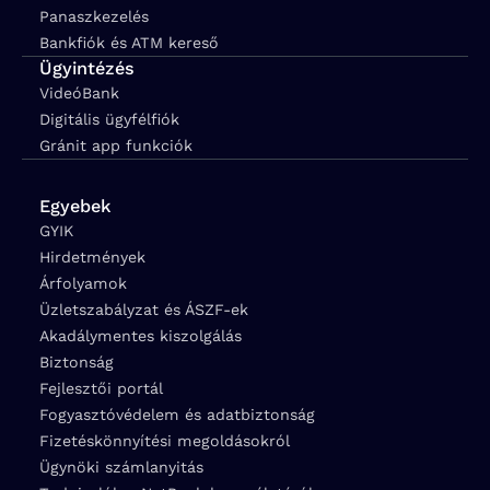
Panaszkezelés
Bankfiók és ATM kereső
Ügyintézés
VideóBank
Digitális ügyfélfiók
Gránit app funkciók
Egyebek
GYIK
Hirdetmények
Árfolyamok
Üzletszabályzat és ÁSZF-ek
Akadálymentes kiszolgálás
Biztonság
Fejlesztői portál
Fogyasztóvédelem és adatbiztonság
Fizetéskönnyítési megoldásokról
Ügynöki számlanyitás